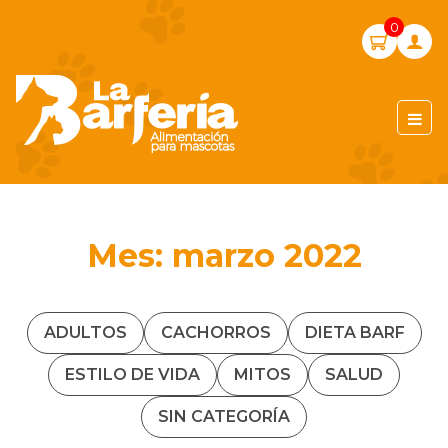
Skip
0
to
content
LA BARFERIA PERÚ
Mes:
marzo 2022
ADULTOS
CACHORROS
DIETA BARF
ESTILO DE VIDA
MITOS
SALUD
SIN CATEGORÍA