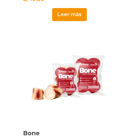
Leer más
Este
producto
tiene
múltiples
Bone
variantes.