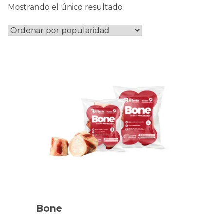
Mostrando el único resultado
Este
producto
tiene
múltiples
Bone
variantes.