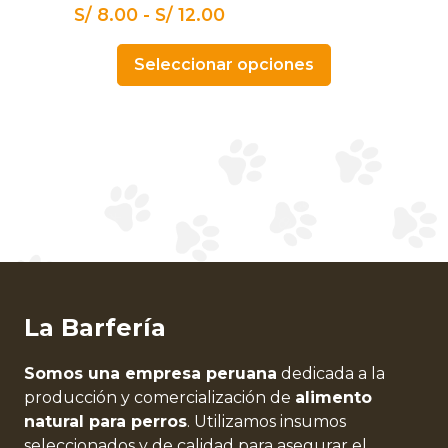
Las
Rango
S/
8.00
-
S/
12.00
opciones
de
se
Seleccionar opciones
precios:
pueden
desde
elegir
S/ 8.00
en
hasta
la
S/ 12.00
página
de
producto
La Barfería
Somos una empresa peruana
dedicada a la
producción y comercialización de
alimento
natural para perros
. Utilizamos insumos
seleccionados y de calidad para asegurar el