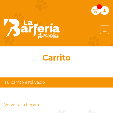
Skip
0
to
content
LA BARFERIA PERÚ
Carrito
Tu carrito está vacío.
Volver a la tienda