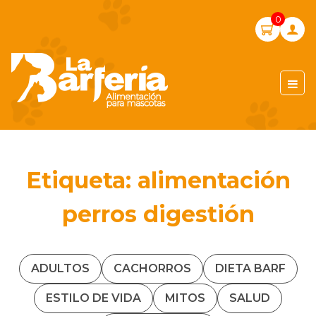
Skip
0
to
content
LA BARFERIA PERÚ
Etiqueta:
alimentación
perros digestión
ADULTOS
CACHORROS
DIETA BARF
ESTILO DE VIDA
MITOS
SALUD