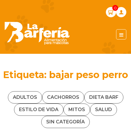
Skip
0
to
content
LA BARFERIA PERÚ
Etiqueta:
bajar peso perro
ADULTOS
CACHORROS
DIETA BARF
ESTILO DE VIDA
MITOS
SALUD
SIN CATEGORÍA