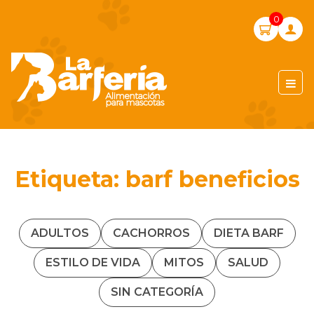
Skip
0
to
content
LA BARFERIA PERÚ
Etiqueta:
barf beneficios
ADULTOS
CACHORROS
DIETA BARF
ESTILO DE VIDA
MITOS
SALUD
SIN CATEGORÍA