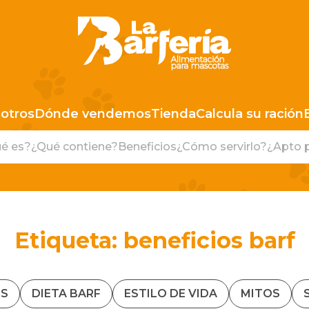
LA BARFERIA PERÚ
otros
Dónde vendemos
Tienda
Calcula su ración
é es?
¿Qué contiene?
Beneficios
¿Cómo servirlo?
¿Apto 
Etiqueta:
beneficios barf
S
DIETA BARF
ESTILO DE VIDA
MITOS