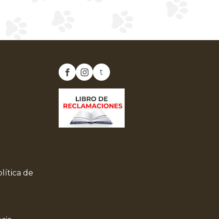
t
lítica de