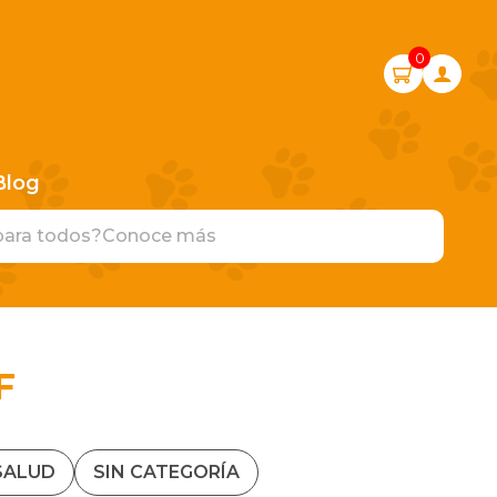
0
Blog
para todos?
Conoce más
F
SALUD
SIN CATEGORÍA