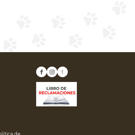
t
lítica de