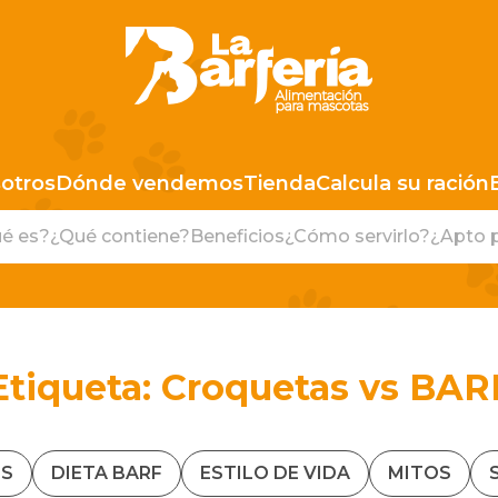
LA BARFERIA PERÚ
otros
Dónde vendemos
Tienda
Calcula su ración
é es?
¿Qué contiene?
Beneficios
¿Cómo servirlo?
¿Apto 
Etiqueta:
Croquetas vs BAR
S
DIETA BARF
ESTILO DE VIDA
MITOS