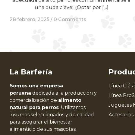
adecuada para tu perro, es común enfrentarse a
una duda clave: ¿Optar por […]
28 febrero, 2025 /
0 Comments
La Barfería
Produ
Somos una empresa
Línea Clási
peruana
dedicada a la producción y
Línea Pro
comercialización de
alimento
Juguetes 
natural para perros
. Utilizamos
insumos seleccionados y de calidad
Accesorios
para asegurar el bienestar
alimenticio de sus mascotas.