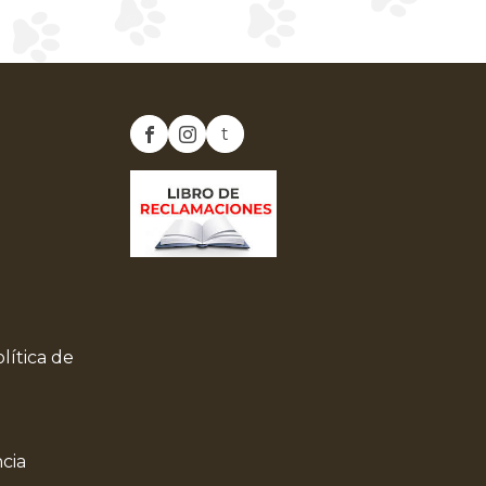
t
lítica de
ncia