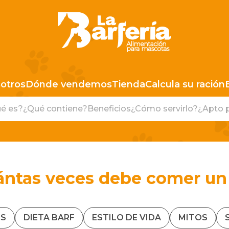
LA BARFERIA PERÚ
otros
Dónde vendemos
Tienda
Calcula su ración
é es?
¿Qué contiene?
Beneficios
¿Cómo servirlo?
¿Apto 
ántas veces debe comer un 
S
DIETA BARF
ESTILO DE VIDA
MITOS