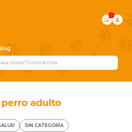
0
Blog
para todos?
Conoce más
perro adulto
SALUD
SIN CATEGORÍA