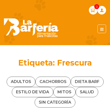
Skip
0
to
content
LA BARFERIA PERÚ
Etiqueta:
Frescura
ADULTOS
CACHORROS
DIETA BARF
ESTILO DE VIDA
MITOS
SALUD
SIN CATEGORÍA