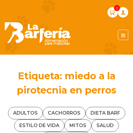
Skip
0
to
content
LA BARFERIA PERÚ
Etiqueta:
miedo a la
pirotecnia en perros
ADULTOS
CACHORROS
DIETA BARF
ESTILO DE VIDA
MITOS
SALUD