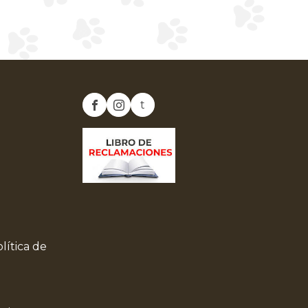
t
lítica de