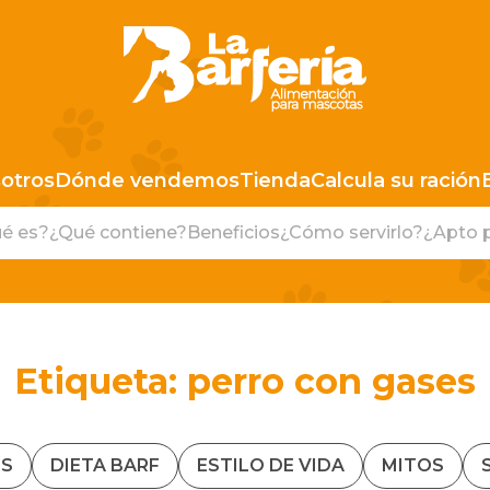
LA BARFERIA PERÚ
otros
Dónde vendemos
Tienda
Calcula su ración
é es?
¿Qué contiene?
Beneficios
¿Cómo servirlo?
¿Apto 
Etiqueta:
perro con gases
S
DIETA BARF
ESTILO DE VIDA
MITOS