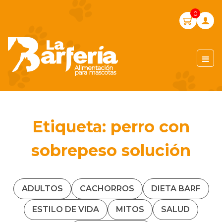
Skip
0
to
content
LA BARFERIA PERÚ
Etiqueta:
perro con
sobrepeso solución
ADULTOS
CACHORROS
DIETA BARF
ESTILO DE VIDA
MITOS
SALUD