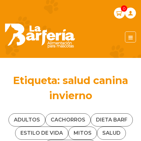
Skip
0
to
content
LA BARFERIA PERÚ
Etiqueta:
salud canina
invierno
ADULTOS
CACHORROS
DIETA BARF
ESTILO DE VIDA
MITOS
SALUD