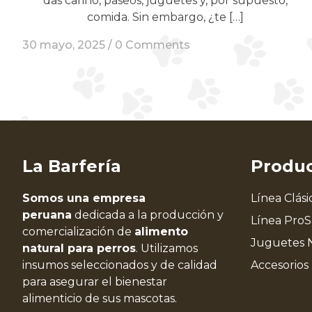
das cariño, paseos, juguetes y, por supuesto,
comida. Sin embargo, ¿te […]
30 mayo, 2025 /
0 Comments
La Barfería
Produ
Somos una empresa
Línea Clási
peruana
dedicada a la producción y
Línea Pro
comercialización de
alimento
Juguetes 
natural para perros
. Utilizamos
insumos seleccionados y de calidad
Accesorios
para asegurar el bienestar
alimenticio de sus mascotas.