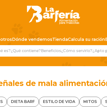
LA BARFERIA PERÚ
otros
Dónde vendemos
Tienda
Calcula su ración
é es?
¿Qué contiene?
Beneficios
¿Cómo servirlo?
¿Apto 
eñales de mala alimentació
S
DIETA BARF
ESTILO DE VIDA
MITOS