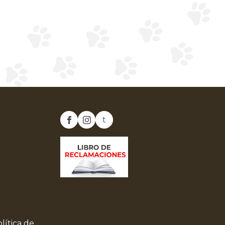
t
lítica de