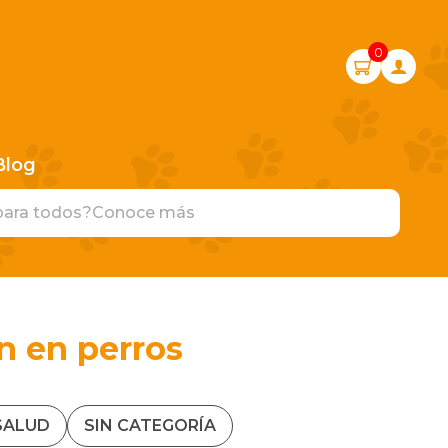
0
Blog
para todos?
Conoce más
n en perros
SALUD
SIN CATEGORÍA