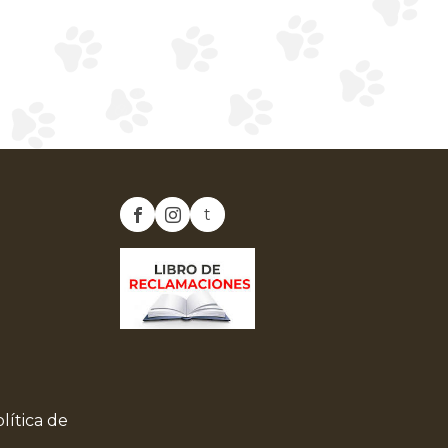
t
lítica de