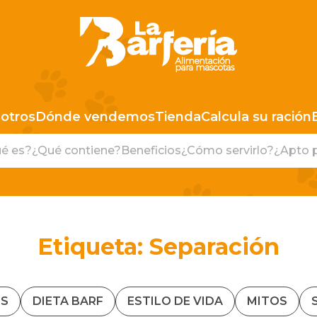
LA BARFERIA PERÚ
otros
Dónde vendemos
Tienda
Calcula su ración
é es?
¿Qué contiene?
Beneficios
¿Cómo servirlo?
¿Apto 
Etiqueta:
Separación
S
DIETA BARF
ESTILO DE VIDA
MITOS