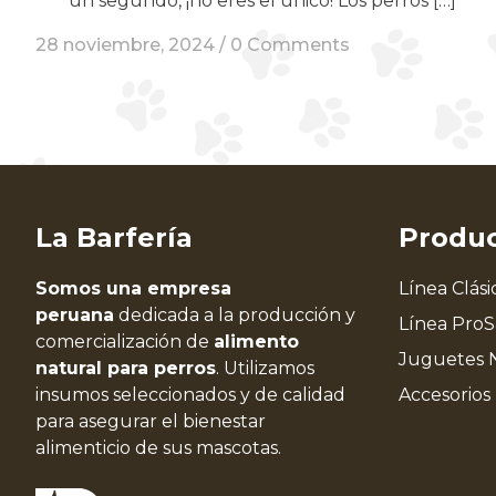
un segundo, ¡no eres el único! Los perros […]
28 noviembre, 2024 /
0 Comments
La Barfería
Produ
Somos una empresa
Línea Clási
peruana
dedicada a la producción y
Línea Pro
comercialización de
alimento
Juguetes 
natural para perros
. Utilizamos
insumos seleccionados y de calidad
Accesorios
para asegurar el bienestar
alimenticio de sus mascotas.