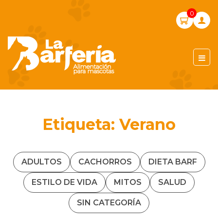
Skip
0
to
content
LA BARFERIA PERÚ
Etiqueta:
Verano
ADULTOS
CACHORROS
DIETA BARF
ESTILO DE VIDA
MITOS
SALUD
SIN CATEGORÍA