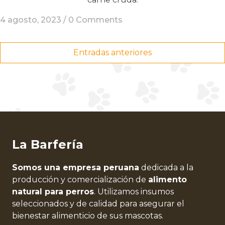
4 agosto, 2023 /
0 Comments
Navegación
Entradas anteriores
de
entradas
La Barfería
Somos una empresa peruana
dedicada a la
producción y comercialización de
alimento
natural para perros
. Utilizamos insumos
seleccionados y de calidad para asegurar el
bienestar alimenticio de sus mascotas.