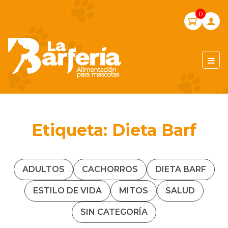
Skip
0
to
content
LA BARFERIA PERÚ
Etiqueta:
Dieta Barf
ADULTOS
CACHORROS
DIETA BARF
ESTILO DE VIDA
MITOS
SALUD
SIN CATEGORÍA