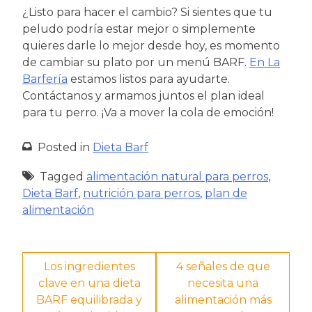
¿Listo para hacer el cambio? Si sientes que tu
peludo podría estar mejor o simplemente
quieres darle lo mejor desde hoy, es momento
de cambiar su plato por un menú BARF.
En La
Barfería
estamos listos para ayudarte.
Contáctanos y armamos juntos el plan ideal
para tu perro. ¡Va a mover la cola de emoción!
Posted in
Dieta Barf
Tagged
alimentación natural para perros
,
Dieta Barf
,
nutrición para perros
,
plan de
alimentación
Navegación
Los ingredientes
4 señales de que
clave en una dieta
necesita una
de
BARF equilibrada y
alimentación más