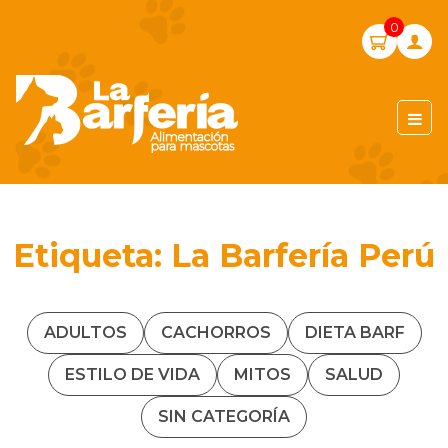
Skip
0
to
content
LA BARFERIA PERÚ
Etiqueta:
La Barfería Perú
ADULTOS
CACHORROS
DIETA BARF
ESTILO DE VIDA
MITOS
SALUD
SIN CATEGORÍA