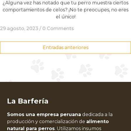
¿Alguna vez has notado que tu perro muestra ciertos
comportamientos de celos? ¡No te preocupes, no eres
el único!
29 agosto, 2023 /
0 Comments
Navegación
Entradas anteriores
de
entradas
La Barfería
Somos una empresa peruana
dedicada a la
producción y comercialización de
alimento
natural para perros
. Utilizamos insumos