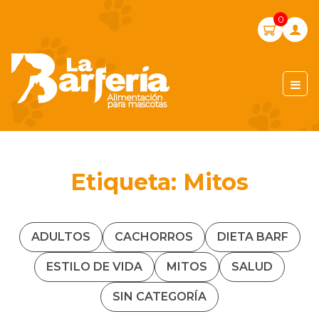
Skip
0
to
content
LA BARFERIA PERÚ
Etiqueta:
Mitos
ADULTOS
CACHORROS
DIETA BARF
ESTILO DE VIDA
MITOS
SALUD
SIN CATEGORÍA