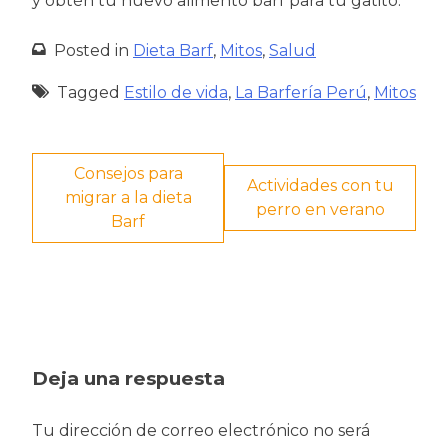
y obtén tu nuevo alimento barf para tu gatito.
Posted in
Dieta Barf
,
Mitos
,
Salud
Tagged
Estilo de vida
,
La Barfería Perú
,
Mitos
Navegación
Consejos para
Actividades con tu
migrar a la dieta
de
perro en verano
Barf
entradas
Deja una respuesta
Tu dirección de correo electrónico no será