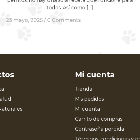
perritos, no hay una sola receta que funcione para
todos. Así como […]
23 mayo, 2025 /
0 Comments
ctos
Mi cuenta
ca
Tienda
Salud
Mis pedidos
Naturales
Mi cuenta
Carrito de compras
Contraseña perdida
Términos, condiciones y po