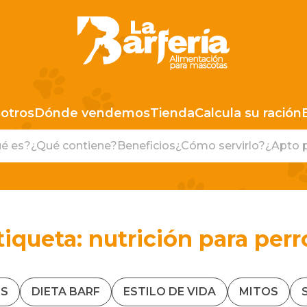
LA BARFERIA PERÚ
otros
Dónde vendemos
Tienda
Calcula su ración
é es?
¿Qué contiene?
Beneficios
¿Cómo servirlo?
¿Apto 
tiqueta:
nutrición para perr
S
DIETA BARF
ESTILO DE VIDA
MITOS