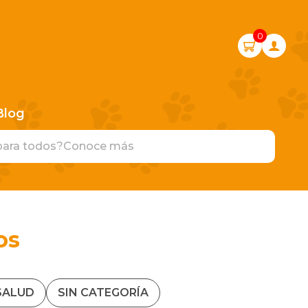
0
Blog
para todos?
Conoce más
os
SALUD
SIN CATEGORÍA