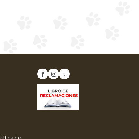
t
lítica de